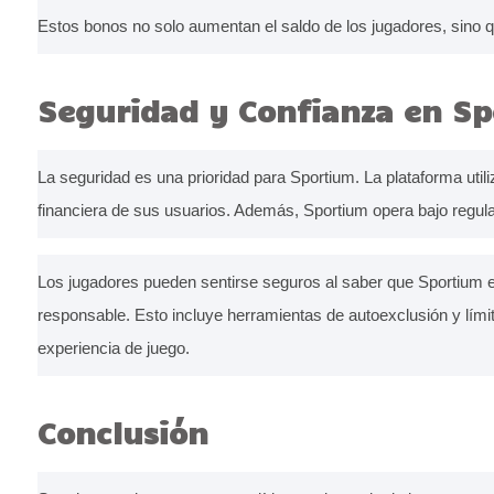
Estos bonos no solo aumentan el saldo de los jugadores, sino 
Seguridad y Confianza en S
La seguridad es una prioridad para Sportium. La plataforma util
financiera de sus usuarios. Además, Sportium opera bajo regula
Los jugadores pueden sentirse seguros al saber que Sportium e
responsable. Esto incluye herramientas de autoexclusión y lími
experiencia de juego.
Conclusión