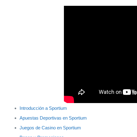
Introducción a Sportium
Apuestas Deportivas en Sportium
Juegos de Casino en Sportium