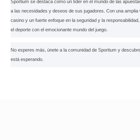
Sportium se destaca como un líder en el mundo de las apuestas
a las necesidades y deseos de sus jugadores. Con una amplia 
casino y un fuerte enfoque en la seguridad y la responsabilidad
el deporte con el emocionante mundo del juego.
No esperes más, únete a la comunidad de Sportium y descubre to
está esperando.