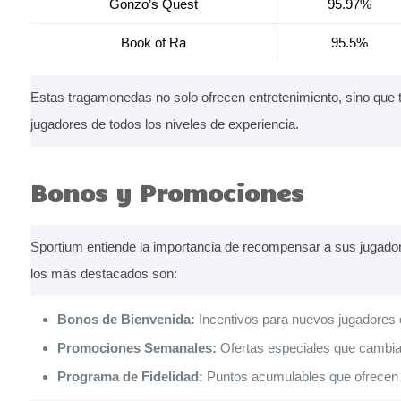
Gonzo’s Quest
95.97%
Book of Ra
95.5%
Estas tragamonedas no solo ofrecen entretenimiento, sino que t
jugadores de todos los niveles de experiencia.
Bonos y Promociones
Sportium entiende la importancia de recompensar a sus jugador
los más destacados son:
Bonos de Bienvenida:
Incentivos para nuevos jugadores q
Promociones Semanales:
Ofertas especiales que cambia
Programa de Fidelidad:
Puntos acumulables que ofrecen 