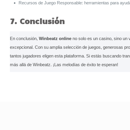
Recursos de Juego Responsable: herramientas para ayudar 
7. Conclusión
En conclusión,
Winbeatz online
no solo es un casino, sino un 
excepcional. Con su amplia selección de juegos, generosas prom
tantos jugadores eligen esta plataforma. Si estás buscando tra
más allá de Winbeatz. ¡Las melodías de éxito te esperan!