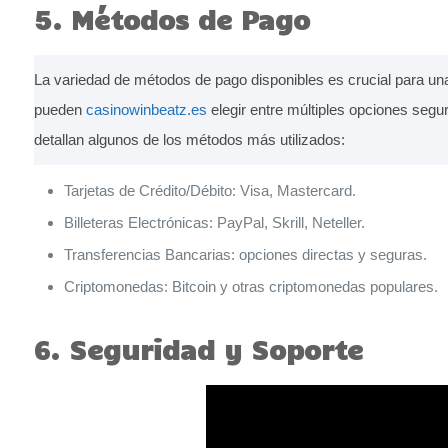
5. Métodos de Pago
La variedad de métodos de pago disponibles es crucial para una
pueden
casinowinbeatz.es
elegir entre múltiples opciones segur
detallan algunos de los métodos más utilizados:
Tarjetas de Crédito/Débito: Visa, Mastercard.
Billeteras Electrónicas: PayPal, Skrill, Neteller.
Transferencias Bancarias: opciones directas y seguras.
Criptomonedas: Bitcoin y otras criptomonedas populares.
6. Seguridad y Soporte