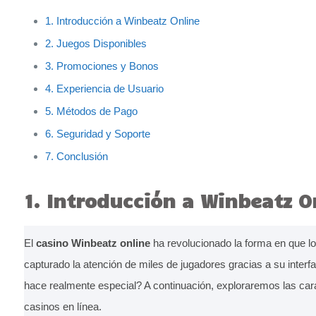
1. Introducción a Winbeatz Online
2. Juegos Disponibles
3. Promociones y Bonos
4. Experiencia de Usuario
5. Métodos de Pago
6. Seguridad y Soporte
7. Conclusión
1. Introducción a Winbeatz O
El
casino Winbeatz online
ha revolucionado la forma en que lo
capturado la atención de miles de jugadores gracias a su interf
hace realmente especial? A continuación, exploraremos las cara
casinos en línea.