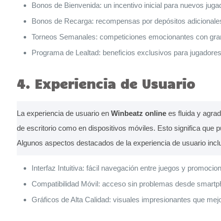
Bonos de Bienvenida: un incentivo inicial para nuevos juga
Bonos de Recarga: recompensas por depósitos adicionale
Torneos Semanales: competiciones emocionantes con gra
Programa de Lealtad: beneficios exclusivos para jugadores
4. Experiencia de Usuario
La experiencia de usuario en
Winbeatz online
es fluida y agra
de escritorio como en dispositivos móviles. Esto significa que p
Algunos aspectos destacados de la experiencia de usuario incl
Interfaz Intuitiva: fácil navegación entre juegos y promocio
Compatibilidad Móvil: acceso sin problemas desde smartph
Gráficos de Alta Calidad: visuales impresionantes que mejo