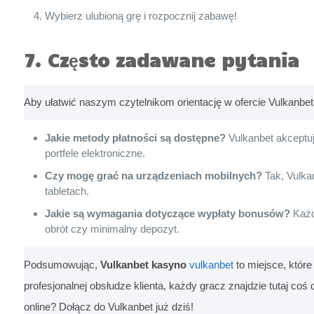
Wybierz ulubioną grę i rozpocznij zabawę!
7. Często zadawane pytania
Aby ułatwić naszym czytelnikom orientację w ofercie Vulkanbe
Jakie metody płatności są dostępne?
Vulkanbet akceptuj
portfele elektroniczne.
Czy mogę grać na urządzeniach mobilnych?
Tak, Vulka
tabletach.
Jakie są wymagania dotyczące wypłaty bonusów?
Każdy
obrót czy minimalny depozyt.
Podsumowując,
Vulkanbet kasyno
vulkanbet
to miejsce, które
profesjonalnej obsłudze klienta, każdy gracz znajdzie tutaj co
online? Dołącz do Vulkanbet już dziś!