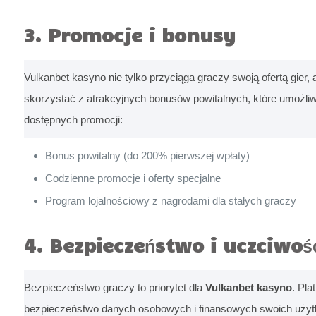
3. Promocje i bonusy
Vulkanbet kasyno nie tylko przyciąga graczy swoją ofertą gier
skorzystać z atrakcyjnych bonusów powitalnych, które umożliw
dostępnych promocji:
Bonus powitalny (do 200% pierwszej wpłaty)
Codzienne promocje i oferty specjalne
Program lojalnościowy z nagrodami dla stałych graczy
4. Bezpieczeństwo i uczciwoś
Bezpieczeństwo graczy to priorytet dla
Vulkanbet kasyno
. Pla
bezpieczeństwo danych osobowych i finansowych swoich użyt