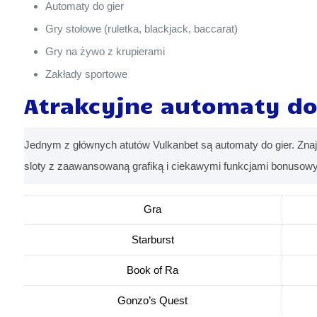
Automaty do gier
Gry stołowe (ruletka, blackjack, baccarat)
Gry na żywo z krupierami
Zakłady sportowe
Atrakcyjne automaty do
Jednym z głównych atutów Vulkanbet są automaty do gier. Znaj
sloty z zaawansowaną grafiką i ciekawymi funkcjami bonusowym
Gra
Starburst
Book of Ra
Gonzo’s Quest