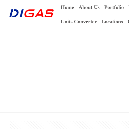
Home
About Us
Portfolio
Units Converter
Locations