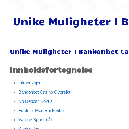
Unike Muligheter I 
Unike Muligheter I Bankonbet Ca
Innholdsfortegnelse
Introduksjon
Bankonbet Casino Oversikt
No Deposit Bonus
Fordeler Med Bankonbet
Vanlige Spørsmål
Konklusjon