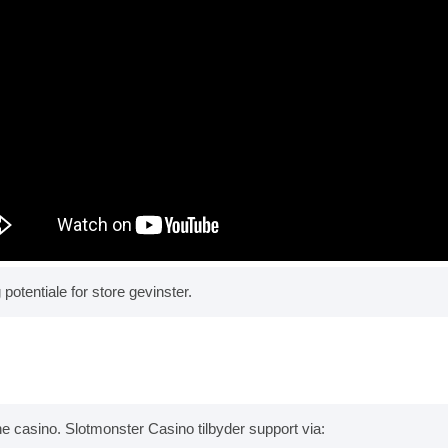
potentiale for store gevinster.
ne casino. Slotmonster Casino tilbyder support via: