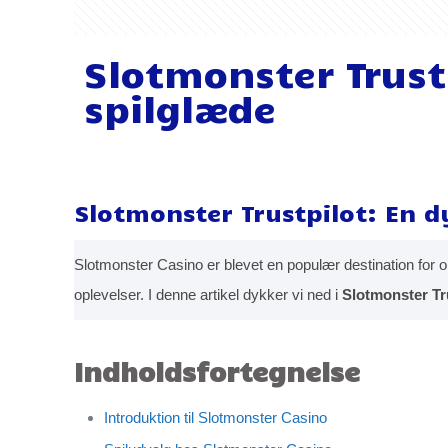
Slotmonster Trust
spilglæde
Slotmonster Trustpilot: En d
Slotmonster Casino er blevet en populær destination for o
oplevelser. I denne artikel dykker vi ned i
Slotmonster Tr
Indholdsfortegnelse
Introduktion til Slotmonster Casino