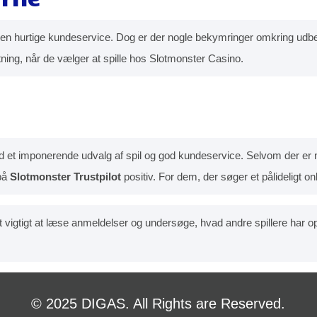
 den hurtige kundeservice. Dog er der nogle bekymringer omkring udbe
ragtning, når de vælger at spille hos Slotmonster Casino.
et imponerende udvalg af spil og god kundeservice. Selvom der er n
 på
Slotmonster Trustpilot
positiv. For dem, der søger et pålideligt o
t vigtigt at læse anmeldelser og undersøge, hvad andre spillere har op
© 2025 DIGAS. All Rights are Reserved.