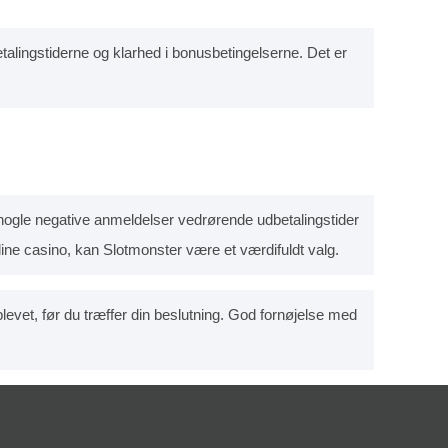
talingstiderne og klarhed i bonusbetingelserne. Det er
ogle negative anmeldelser vedrørende udbetalingstider
nline casino, kan Slotmonster være et værdifuldt valg.
levet, før du træffer din beslutning. God fornøjelse med