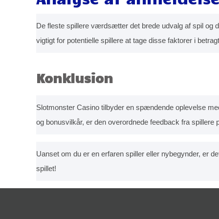
De fleste spillere værdsætter det brede udvalg af spil og
vigtigt for potentielle spillere at tage disse faktorer i bet
Konklusion
Slotmonster Casino tilbyder en spændende oplevelse med 
og bonusvilkår, er den overordnede feedback fra spillere
Uanset om du er en erfaren spiller eller nybegynder, er de
spillet!