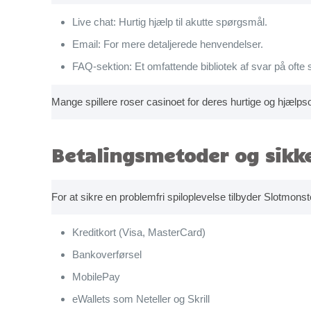
Live chat: Hurtig hjælp til akutte spørgsmål.
Email: For mere detaljerede henvendelser.
FAQ-sektion: Et omfattende bibliotek af svar på ofte 
Mange spillere roser casinoet for deres hurtige og hjælp
Betalingsmetoder og sikk
For at sikre en problemfri spiloplevelse tilbyder Slotmon
Kreditkort (Visa, MasterCard)
Bankoverførsel
MobilePay
eWallets som Neteller og Skrill