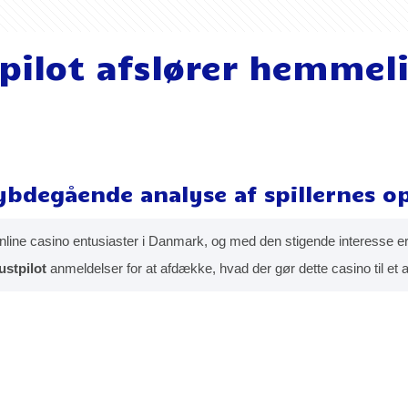
pilot afslører hemmel
ybdegående analyse af spillernes op
nline casino entusiaster i Danmark, og med den stigende interesse er 
ustpilot
anmeldelser for at afdække, hvad der gør dette casino til et at