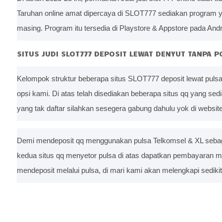
Taruhan online amat dipercaya di SLOT777 sediakan program 
masing. Program itu tersedia di Playstore & Appstore pada And
SITUS JUDI SLOT777 DEPOSIT LEWAT DENYUT TANPA 
Kelompok struktur beberapa situs SLOT777 deposit lewat pulsa
opsi kami. Di atas telah disediakan beberapa situs qq yang sedi
yang tak daftar silahkan sesegera gabung dahulu yok di websit
Demi mendeposit qq menggunakan pulsa Telkomsel & XL sebaga
kedua situs qq menyetor pulsa di atas dapatkan pembayaran me
mendeposit melalui pulsa, di mari kami akan melengkapi sedikit 