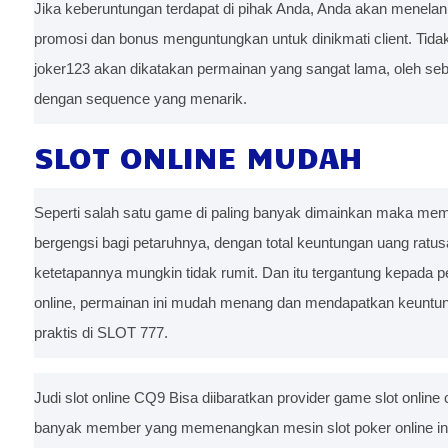
Jika keberuntungan terdapat di pihak Anda, Anda akan menela
promosi dan bonus menguntungkan untuk dinikmati client. Tidak h
joker123 akan dikatakan permainan yang sangat lama, oleh seba
dengan sequence yang menarik.
SLOT ONLINE MUDAH
Seperti salah satu game di paling banyak dimainkan maka me
bergengsi bagi petaruhnya, dengan total keuntungan uang ratusan
ketetapannya mungkin tidak rumit. Dan itu tergantung kepada 
online, permainan ini mudah menang dan mendapatkan keuntunga
praktis di SLOT 777.
Judi slot online CQ9 Bisa diibaratkan provider game slot online 
banyak member yang memenangkan mesin slot poker online ini, 