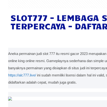
SLOT777 – LEMBAGA 
TERPERCAYA – DAFTA
Aneka permainan judi slot 777 itu resmi gacor 2023 merupakan 
online king online resmi. Gameplaynya sederhana dan simple u
banyaknya permainan yang disiapkan di situs judi ini terpercaya 
https://alc777.live/
ini sudah memiliki lisensi dalam hal ini valid
didaftarkan adalah cepat, mudah juga gratis.