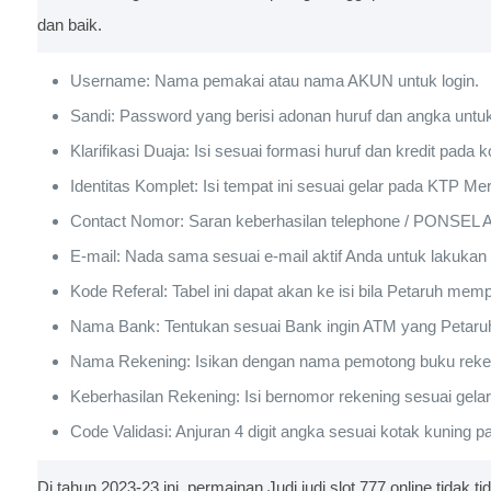
dan baik.
Username: Nama pemakai atau nama AKUN untuk login.
Sandi: Password yang berisi adonan huruf dan angka untuk
Klarifikasi Duaja: Isi sesuai formasi huruf dan kredit pada 
Identitas Komplet: Isi tempat ini sesuai gelar pada KTP Me
Contact Nomor: Saran keberhasilan telephone / PONSEL A
E-mail: Nada sama sesuai e-mail aktif Anda untuk lakukan r
Kode Referal: Tabel ini dapat akan ke isi bila Petaruh mem
Nama Bank: Tentukan sesuai Bank ingin ATM yang Petaruh 
Nama Rekening: Isikan dengan nama pemotong buku reke
Keberhasilan Rekening: Isi bernomor rekening sesuai gelar 
Code Validasi: Anjuran 4 digit angka sesuai kotak kuning p
Di tahun 2023-23 ini, permainan Judi judi slot 777 online tidak 