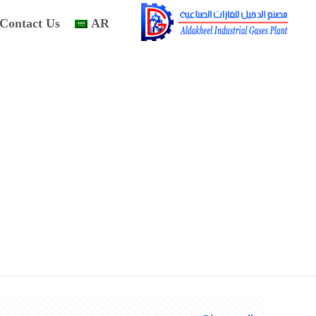
Contact Us
AR