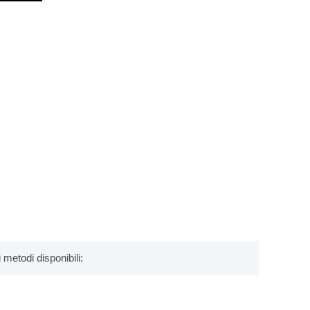
metodi disponibili: