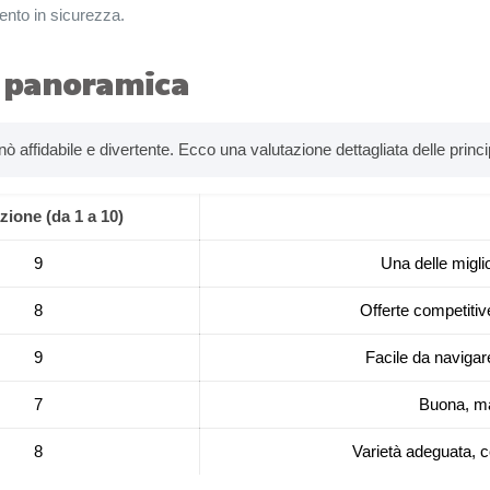
mento in sicurezza.
a panoramica
 affidabile e divertente. Ecco una valutazione dettagliata delle princi
zione (da 1 a 10)
9
Una delle miglio
8
Offerte competitiv
9
Facile da navigare
7
Buona, ma 
8
Varietà adeguata, c