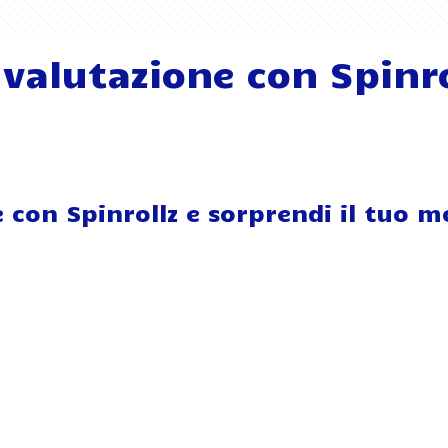
 valutazione con Spinro
ne con Spinrollz e sorprendi il tuo 