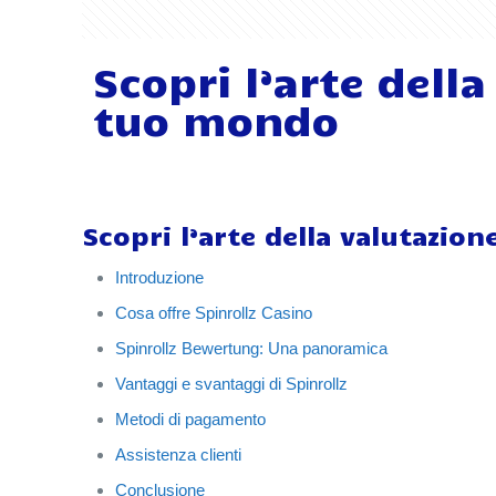
Scopri l’arte della
tuo mondo
Scopri l’arte della valutazio
Introduzione
Cosa offre Spinrollz Casino
Spinrollz Bewertung: Una panoramica
Vantaggi e svantaggi di Spinrollz
Metodi di pagamento
Assistenza clienti
Conclusione