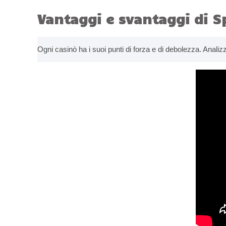
Vantaggi e svantaggi di Sp
Ogni casinò ha i suoi punti di forza e di debolezza. Analizz