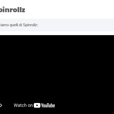
inrollz
iamo quelli di Spinrollz: