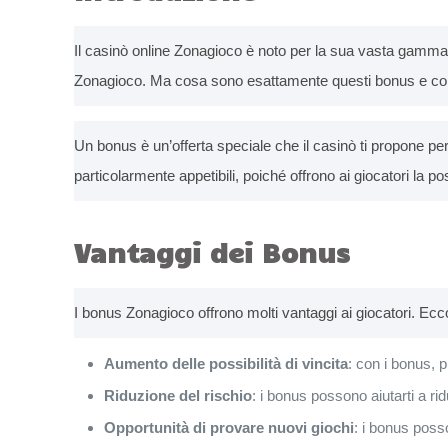
Il casinò online Zonagioco è noto per la sua vasta gamma d
Zonagioco. Ma cosa sono esattamente questi bonus e com
Un bonus è un’offerta speciale che il casinò ti propone per
particolarmente appetibili, poiché offrono ai giocatori la
Vantaggi dei Bonus
I bonus Zonagioco offrono molti vantaggi ai giocatori. Ecco 
Aumento delle possibilità di vincita
: con i bonus, p
Riduzione del rischio
: i bonus possono aiutarti a rid
Opportunità di provare nuovi giochi
: i bonus posso