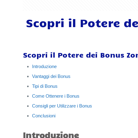
Scopri il Potere d
Scopri il Potere dei Bonus Z
Introduzione
Vantaggi dei Bonus
Tipi di Bonus
Come Ottenere i Bonus
Consigli per Utilizzare i Bonus
Conclusioni
Introduzione