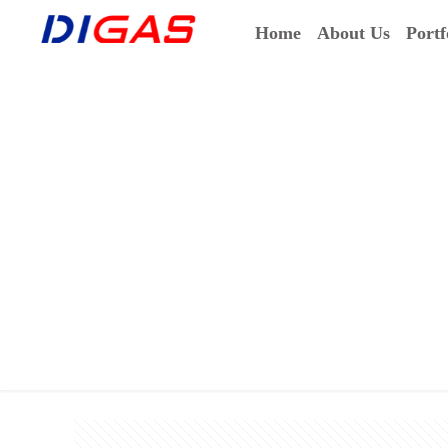
Home
About Us
Portf