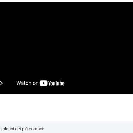
o alcuni dei più comuni: