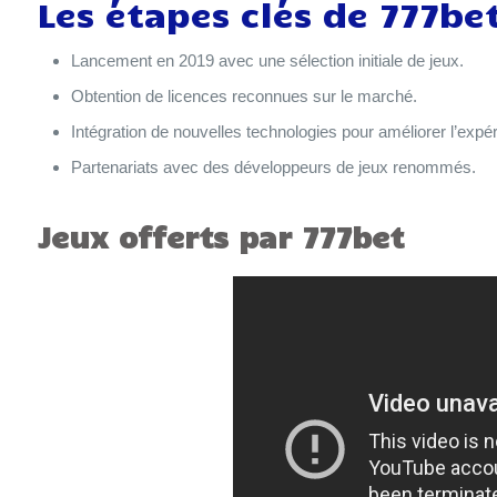
Les étapes clés de 777be
Lancement en 2019 avec une sélection initiale de jeux.
Obtention de licences reconnues sur le marché.
Intégration de nouvelles technologies pour améliorer l’expéri
Partenariats avec des développeurs de jeux renommés.
Jeux offerts par 777bet