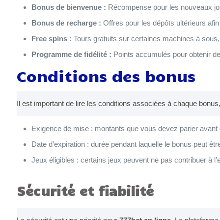
Bonus de bienvenue :
Récompense pour les nouveaux joue
Bonus de recharge :
Offres pour les dépôts ultérieurs afin 
Free spins :
Tours gratuits sur certaines machines à sous
Programme de fidélité :
Points accumulés pour obtenir d
Conditions des bonus
Il est important de lire les conditions associées à chaque bonu
Exigence de mise : montants que vous devez parier avant d
Date d’expiration : durée pendant laquelle le bonus peut être 
Jeux éligibles : certains jeux peuvent ne pas contribuer à l
Sécurité et fiabilité