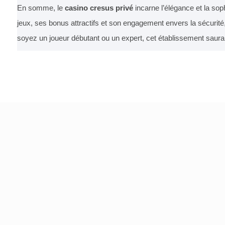
En somme, le
casino cresus privé
incarne l’élégance et la sop
jeux, ses bonus attractifs et son engagement envers la sécurité,
soyez un joueur débutant ou un expert, cet établissement saura 