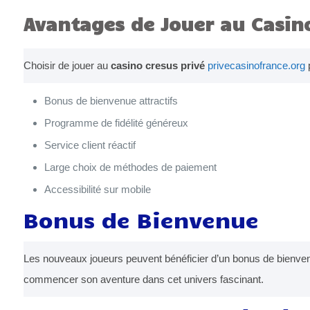
Avantages de Jouer au Casino
Choisir de jouer au
casino cresus privé
privecasinofrance.org
Bonus de bienvenue attractifs
Programme de fidélité généreux
Service client réactif
Large choix de méthodes de paiement
Accessibilité sur mobile
Bonus de Bienvenue
Les nouveaux joueurs peuvent bénéficier d’un bonus de bienvenu
commencer son aventure dans cet univers fascinant.