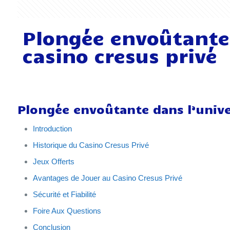
Plongée envoûtante 
casino cresus privé
Plongée envoûtante dans l’unive
Introduction
Historique du Casino Cresus Privé
Jeux Offerts
Avantages de Jouer au Casino Cresus Privé
Sécurité et Fiabilité
Foire Aux Questions
Conclusion