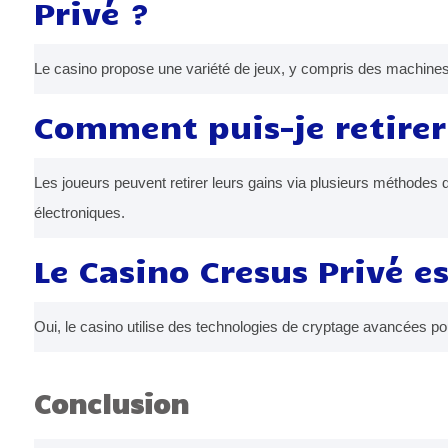
Privé ?
Le casino propose une variété de jeux, y compris des machines à
Comment puis-je retirer
Les joueurs peuvent retirer leurs gains via plusieurs méthodes 
électroniques.
Le Casino Cresus Privé es
Oui, le casino utilise des technologies de cryptage avancées po
Conclusion