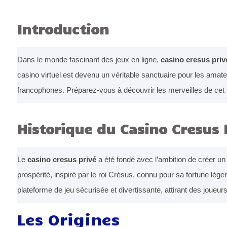
Introduction
Dans le monde fascinant des jeux en ligne,
casino cresus priv
casino virtuel est devenu un véritable sanctuaire pour les amate
francophones. Préparez-vous à découvrir les merveilles de cet u
Historique du Casino Cresus 
Le
casino cresus privé
a été fondé avec l’ambition de créer un 
prospérité, inspiré par le roi Crésus, connu pour sa fortune lég
plateforme de jeu sécurisée et divertissante, attirant des joueur
Les Origines