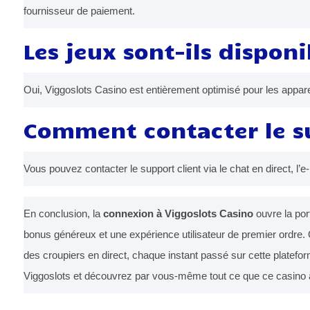
fournisseur de paiement.
Les jeux sont-ils dispon
Oui, Viggoslots Casino est entièrement optimisé pour les appar
Comment contacter le su
Vous pouvez contacter le support client via le chat en direct, l’
En conclusion, la
connexion à Viggoslots Casino
ouvre la por
bonus généreux et une expérience utilisateur de premier ordre.
des croupiers en direct, chaque instant passé sur cette platef
Viggoslots et découvrez par vous-même tout ce que ce casino a à