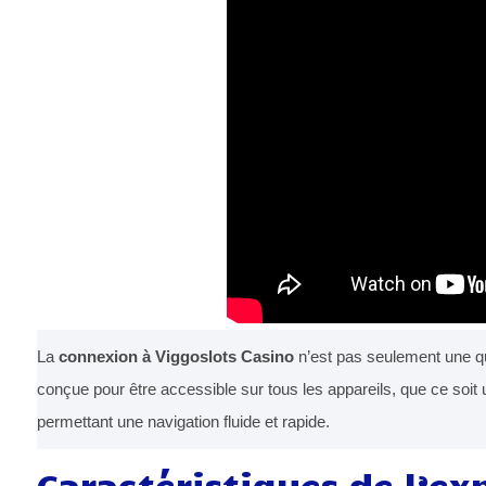
La
connexion à Viggoslots Casino
n’est pas seulement une que
conçue pour être accessible sur tous les appareils, que ce soit un
permettant une navigation fluide et rapide.
Caractéristiques de l’ex