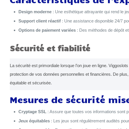
Design moderne
: Une esthétique attrayante qui rend le je
Support client réactif
: Une assistance disponible 24/7 po
Options de paiement variées
: Des méthodes de dépôt et 
Sécurité et fiabilité
La sécurité est primordiale lorsque l’on joue en ligne. Viggoslot
protection de vos données personnelles et financières. De plus, 
équitable et sécurisée.
Mesures de sécurité mis
Cryptage SSL
: Assure que toutes vos informations sont p
Jeux équitables
: Les jeux sont régulièrement audités pour ga