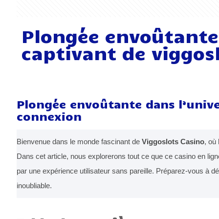
Plongée envoûtante 
captivant de viggos
Plongée envoûtante dans l’unive
connexion
Bienvenue dans le monde fascinant de
Viggoslots Casino
, où
Dans cet article, nous explorerons tout ce que ce casino en ligne
par une expérience utilisateur sans pareille. Préparez-vous à d
inoubliable.