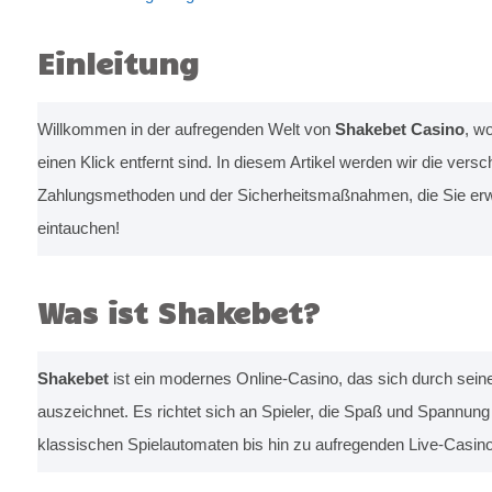
Einleitung
Willkommen in der aufregenden Welt von
Shakebet Casino
, w
einen Klick entfernt sind. In diesem Artikel werden wir die ver
Zahlungsmethoden und der Sicherheitsmaßnahmen, die Sie erw
eintauchen!
Was ist Shakebet?
Shakebet
ist ein modernes Online-Casino, das sich durch seine
auszeichnet. Es richtet sich an Spieler, die Spaß und Spannung
klassischen Spielautomaten bis hin zu aufregenden Live-Casino