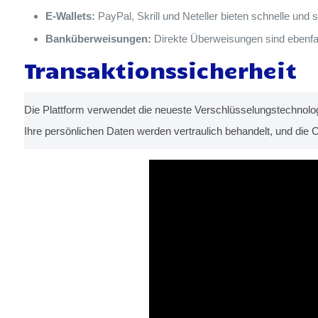
E-Wallets:
PayPal, Skrill und Neteller bieten schnelle und 
Banküberweisungen:
Direkte Überweisungen sind ebenfal
Transaktionssicherheit
Die Plattform verwendet die neueste Verschlüsselungstechnologi
Ihre persönlichen Daten werden vertraulich behandelt, und die 