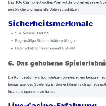
Das
1Go Casino
legt großen Wert auf die Sicherheit seiner S
persönliche und finanzielle Daten zu schützen.
Sicherheitsmerkmale
SSL-Verschlüsselung
Regelmäßige Sicherheitsüberprüfungen
Datenschutzrichtlinien gemäß DSGVO
6. Das gehobene Spielerlebni
Die Kombination aus hochwertigen Spielen, einem benutzerfreun
herausragendes Spielerlebnis. Spieler können sich auf regelm
frisch und spannend zu halten.
Live-Casino-Erfahrung