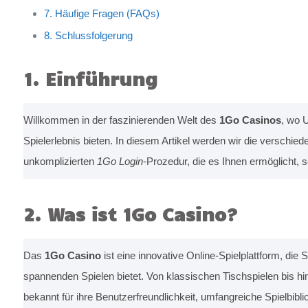
7. Häufige Fragen (FAQs)
8. Schlussfolgerung
1. Einführung
Willkommen in der faszinierenden Welt des
1Go Casinos
, wo U
Spielerlebnis bieten. In diesem Artikel werden wir die verschie
unkomplizierten
1Go Login
-Prozedur, die es Ihnen ermöglicht, 
2. Was ist 1Go Casino?
Das
1Go Casino
ist eine innovative Online-Spielplattform, die
spannenden Spielen bietet. Von klassischen Tischspielen bis hin
bekannt für ihre Benutzerfreundlichkeit, umfangreiche Spielbibl