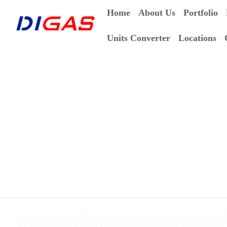
Home
About Us
Portfolio
Units Converter
Locations