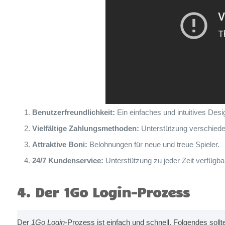
Benutzerfreundlichkeit:
Ein einfaches und intuitives Desig
Vielfältige Zahlungsmethoden:
Unterstützung verschieden
Attraktive Boni:
Belohnungen für neue und treue Spieler.
24/7 Kundenservice:
Unterstützung zu jeder Zeit verfügba
4. Der 1Go Login-Prozess
Der
1Go Login
-Prozess ist einfach und schnell. Folgendes sollt