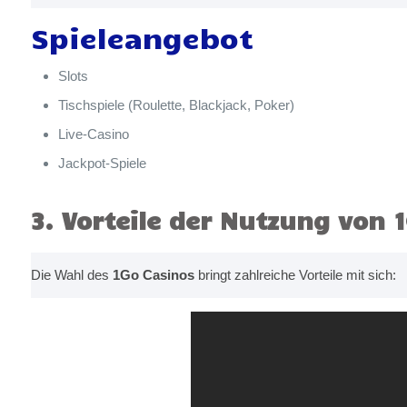
Spieleangebot
Slots
Tischspiele (Roulette, Blackjack, Poker)
Live-Casino
Jackpot-Spiele
3. Vorteile der Nutzung von 
Die Wahl des
1Go Casinos
bringt zahlreiche Vorteile mit sich: