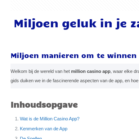
Miljoen geluk in je
Miljoen manieren om te winnen
Welkom bij de wereld van het
million casino app
, waar elke dr
gids duiken we in de fascinerende aspecten van de app, en hoe j
Inhoudsopgave
Wat is de Million Casino App?
Kenmerken van de App
De Spellen