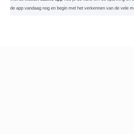
de app vandaag nog en begin met het verkennen van de vele mo