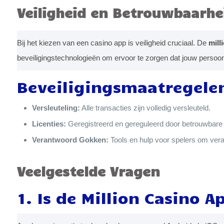
Veiligheid en Betrouwbaarhe
Bij het kiezen van een casino app is veiligheid cruciaal. De
mill
beveiligingstechnologieën om ervoor te zorgen dat jouw persoonlij
Beveiligingsmaatregele
Versleuteling:
Alle transacties zijn volledig versleuteld.
Licenties:
Geregistreerd en gereguleerd door betrouwbare a
Verantwoord Gokken:
Tools en hulp voor spelers om ver
Veelgestelde Vragen
1. Is de Million Casino 