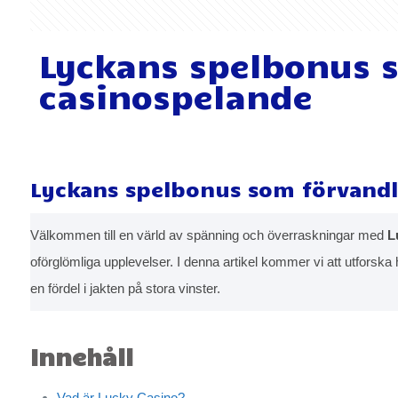
Lyckans spelbonus s
casinospelande
Lyckans spelbonus som förvandl
Välkommen till en värld av spänning och överraskningar med
L
oförglömliga upplevelser. I denna artikel kommer vi att utforska
en fördel i jakten på stora vinster.
Innehåll
Vad är Lucky Casino?