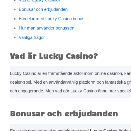
Bonusar och erbjudanden
Fördelar med Lucky Casino bonus
Hur man använder bonussen
Vanliga frågor
Vad är Lucky Casino?
Lucky Casino är en framstående aktör inom online casinon, känt fö
dealer-spel. Med en användarvänlig plattform och fantastiska g
och engagerande. Men vad gör Lucky Casino ännu mer speciell
Bonusar och erbjudanden
En av de mest attraktiva aspekterna med
Lucky Casino
är de 