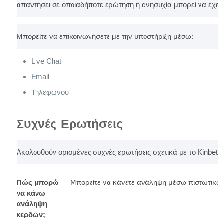
απαντήσει σε οποιαδήποτε ερώτηση ή ανησυχία μπορεί να έχε
Μπορείτε να επικοινωνήσετε με την υποστήριξη μέσω:
Live Chat
Email
Τηλεφώνου
Συχνές Ερωτήσεις
Ακολουθούν ορισμένες συχνές ερωτήσεις σχετικά με το Kinbet
Πώς μπορώ
Μπορείτε να κάνετε ανάληψη μέσω πιστωτικ
να κάνω
ανάληψη
κερδών;