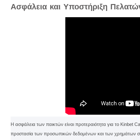
Ασφάλεια και Υποστήριξη Πελατώ
Η ασφάλεια των παικτών είναι προτεραιότητα για το Kinbet 
προστασία των προσωπικών δεδομένων και των χρημάτων σας.