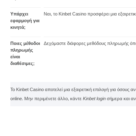
Υπάρχει
Ναι, το Kinbet Casino προσφέρει μια εξαιρετι
εφαρμογή για
κινητά;
Ποιες μέθοδοι
Δεχόμαστε διάφορες μεθόδους πληρωμής όπως 
πληρωμής
είναι
διαθέσιμες;
Το Kinbet Casino αποτελεί μια εξαιρετική επιλογή για όσους 
online. Μην περιμένετε άλλο, κάντε
Kinbet login
σήμερα και αν