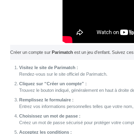
Créer un compte sur
Parimatch
est un jeu d’enfant. Suivez ces
Visitez le site de Parimatch :
Rendez-vous sur le site officiel de Parimatch.
Cliquez sur “Créer un compte” :
Trouvez le bouton indiqué, généralement en haut à droite de
Remplissez le formulaire :
Entrez vos informations personnelles telles que votre nom
Choisissez un mot de passe :
Créez un mot de passe sécurisé pour protéger votre comp
Acceptez les conditions :