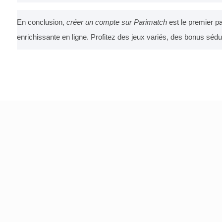
En conclusion,
créer un compte sur Parimatch
est le premier p
enrichissante en ligne. Profitez des jeux variés, des bonus séd