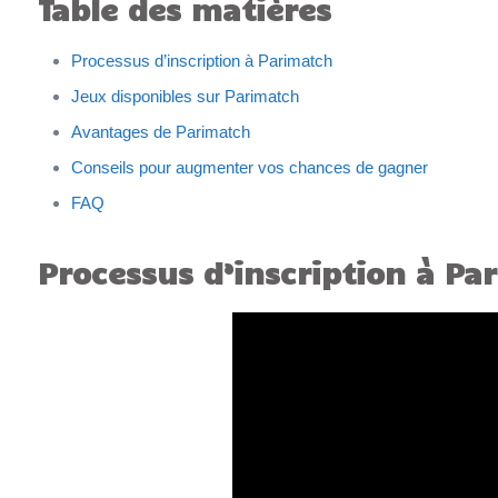
Table des matières
Processus d’inscription à Parimatch
Jeux disponibles sur Parimatch
Avantages de Parimatch
Conseils pour augmenter vos chances de gagner
FAQ
Processus d’inscription à Pa