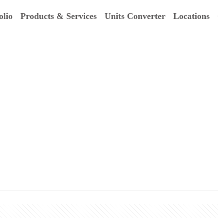
olio
Products & Services
Units Converter
Locations