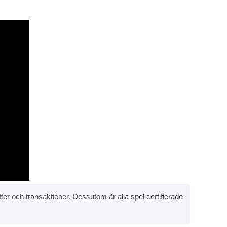
er och transaktioner. Dessutom är alla spel certifierade