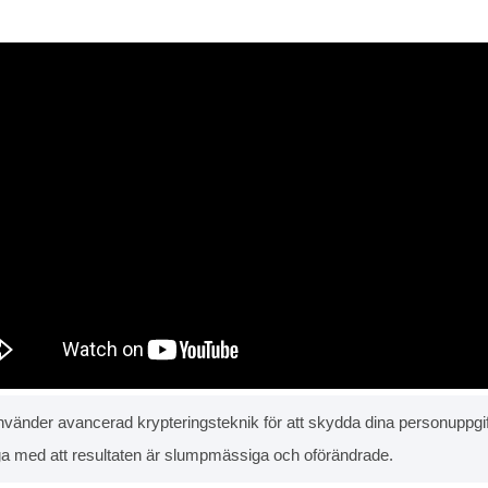
använder avancerad krypteringsteknik för att skydda dina personuppgift
rygga med att resultaten är slumpmässiga och oförändrade.