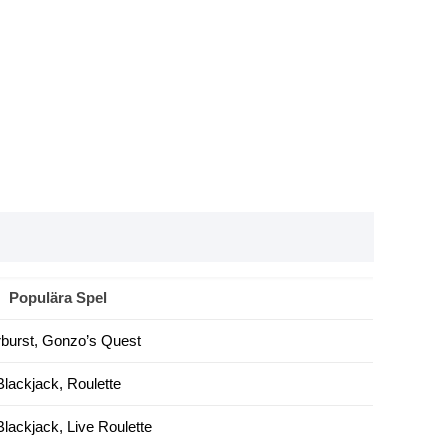
Populära Spel
rburst, Gonzo’s Quest
Blackjack, Roulette
Blackjack, Live Roulette