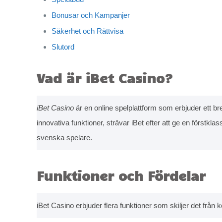
Bonusar och Kampanjer
Säkerhet och Rättvisa
Slutord
Vad är iBet Casino?
iBet Casino
är en online spelplattform som erbjuder ett br
innovativa funktioner, strävar iBet efter att ge en förstkla
svenska spelare.
Funktioner och Fördelar
iBet Casino erbjuder flera funktioner som skiljer det från 