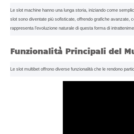
Le slot machine hanno una lunga storia, iniziando come semplici
slot sono diventate più sofisticate, offrendo grafiche avanzate, co
rappresenta l’evoluzione naturale di questa forma di intratteni
Funzionalità Principali del M
Le slot multibet offrono diverse funzionalità che le rendono parti