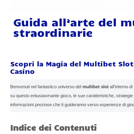
Guida all’arte del m
straordinarie
Scopri la Magia del Multibet Slo
Casino
Benvenuti nel fantastico universo del
multibet slot
all’interno di
su questo entusiasmante gioco, le sue caratteristiche, strategie d
informazioni preziose che ti guideranno verso esperienze di gioc
Indice dei Contenuti