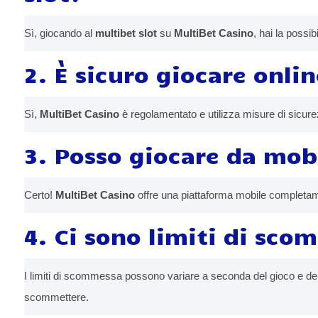
Sì, giocando al
multibet slot
su
MultiBet Casino
, hai la possib
2. È sicuro giocare onli
Sì,
MultiBet Casino
è regolamentato e utilizza misure di sicurez
3. Posso giocare da mob
Certo!
MultiBet Casino
offre una piattaforma mobile completame
4. Ci sono limiti di sc
I limiti di scommessa possono variare a seconda del gioco e dell
scommettere.