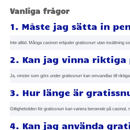
Vanliga frågor
1. Måste jag sätta in pe
Inte alltid. Många casinon erbjuder gratissnurr utan insättning s
2. Kan jag vinna riktig
Ja, vinster som görs under gratissnurr kan omvandlas till riktiga p
3. Hur länge är gratissn
Giltighetstiden för gratissnurr kan variera beroende på casinot,
4. Kan jag använda grati