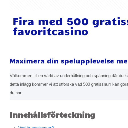
Fira med 500 gratis
favoritcasino
Maximera din spelupplevelse me
Välkommen till en värld av underhållning och spänning där du k
detta inlägg kommer vi att utforska vad 500 gratissnurr kan göra f
du har.
Innehållsförteckning
Vad är gratissnurr?