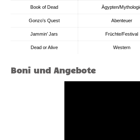
Book of Dead
Ägypten/Mythologi
Gonzo’s Quest
Abenteuer
Jammin’ Jars
Früchte/Festival
Dead or Alive
Western
Boni und Angebote