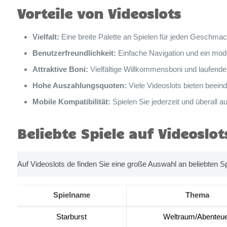
Vorteile von Videoslots
Vielfalt:
Eine breite Palette an Spielen für jeden Geschmac
Benutzerfreundlichkeit:
Einfache Navigation und ein mode
Attraktive Boni:
Vielfältige Willkommensboni und laufend
Hohe Auszahlungsquoten:
Viele Videoslots bieten beein
Mobile Kompatibilität:
Spielen Sie jederzeit und überall a
Beliebte Spiele auf Videoslot
Auf Videoslots de finden Sie eine große Auswahl an beliebten Spie
Spielname
Thema
Starburst
Weltraum/Abenteu