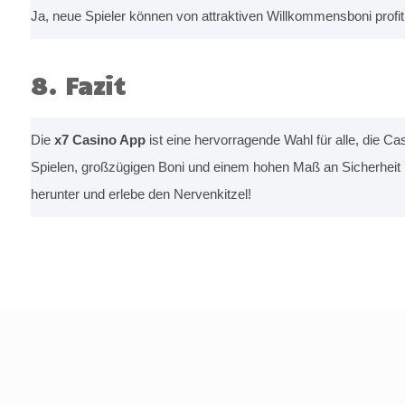
Ja, neue Spieler können von attraktiven Willkommensboni profit
8. Fazit
Die
x7 Casino App
ist eine hervorragende Wahl für alle, die 
Spielen, großzügigen Boni und einem hohen Maß an Sicherheit bi
herunter und erlebe den Nervenkitzel!