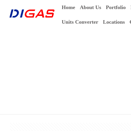
Home
About Us
Portfolio
Units Converter
Locations