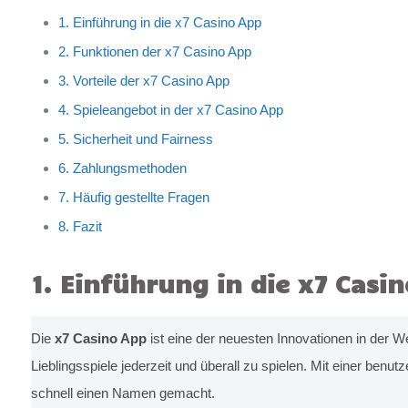
1. Einführung in die x7 Casino App
2. Funktionen der x7 Casino App
3. Vorteile der x7 Casino App
4. Spieleangebot in der x7 Casino App
5. Sicherheit und Fairness
6. Zahlungsmethoden
7. Häufig gestellte Fragen
8. Fazit
1. Einführung in die x7 Casi
Die
x7 Casino App
ist eine der neuesten Innovationen in der Wel
Lieblingsspiele jederzeit und überall zu spielen. Mit einer benu
schnell einen Namen gemacht.