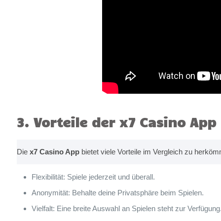
3. Vorteile der x7 Casino App
Die
x7 Casino App
bietet viele Vorteile im Vergleich zu herkö
Flexibilität: Spiele jederzeit und überall.
Anonymität: Behalte deine Privatsphäre beim Spielen.
Vielfalt: Eine breite Auswahl an Spielen steht zur Verfügung