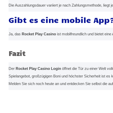
Die Auszahlungsdauer variiert je nach Zahlungsmethode, liegt
Gibt es eine mobile App
Ja, das
Rocket Play Casino
ist mobilfreundlich und bietet eine
Fazit
Der
Rocket Play Casino Login
öffnet die Tür zu einer Welt v
Spielangebot, großzügigen Boni und höchster Sicherheit ist es k
Melden Sie sich noch heute an und entdecken Sie selbst die au