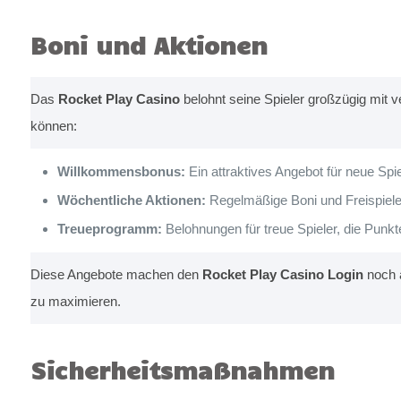
Boni und Aktionen
Das
Rocket Play Casino
belohnt seine Spieler großzügig mit v
können:
Willkommensbonus:
Ein attraktives Angebot für neue Spie
Wöchentliche Aktionen:
Regelmäßige Boni und Freispiele
Treueprogramm:
Belohnungen für treue Spieler, die Pun
Diese Angebote machen den
Rocket Play Casino Login
noch a
zu maximieren.
Sicherheitsmaßnahmen