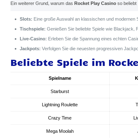
Ein weiterer Grund, warum das
Rocket Play Casino
so beliebt 
Slots:
Eine große Auswahl an klassischen und modernen S
Tischspiele:
Genießen Sie beliebte Spiele wie Blackjack, 
Live-Casino:
Erleben Sie die Spannung eines echten Casin
Jackpots:
Verfolgen Sie die neuesten progressiven Jackpo
Beliebte Spiele im Rocke
Spielname
K
Starburst
Lightning Roulette
T
Crazy Time
Li
Mega Moolah