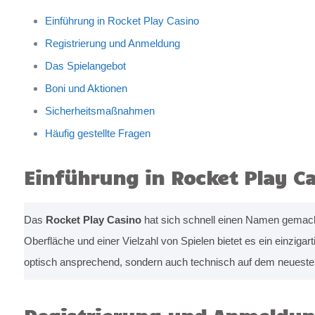
Einführung in Rocket Play Casino
Registrierung und Anmeldung
Das Spielangebot
Boni und Aktionen
Sicherheitsmaßnahmen
Häufig gestellte Fragen
Einführung in Rocket Play C
Das
Rocket Play Casino
hat sich schnell einen Namen gemacht
Oberfläche und einer Vielzahl von Spielen bietet es ein einzigart
optisch ansprechend, sondern auch technisch auf dem neuesten 