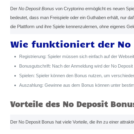
Der
No Deposit Bonus
von Cryptorino ermöglicht es neuen Spie
bedeutet, dass man Freispiele oder ein Guthaben erhält, nur da
die Plattform und ihre Spiele kennenzulernen, ohne eigenes Gel
Wie funktioniert der No
Registrierung: Spieler müssen sich einfach auf der Websei
Bonusgutschrift: Nach der Anmeldung wird der No Deposit
Spielen: Spieler können den Bonus nutzen, um verschiede
Auszahlung: Gewinne aus dem Bonus können unter besti
Vorteile des No Deposit Bonu
Der No Deposit Bonus hat viele Vorteile, die ihn zu einer attrak