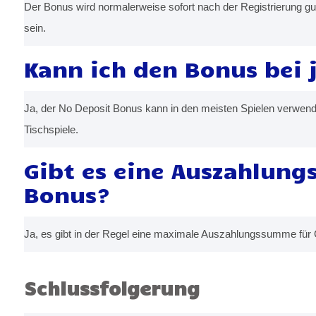
Der Bonus wird normalerweise sofort nach der Registrierung gu
sein.
Kann ich den Bonus bei
Ja, der No Deposit Bonus kann in den meisten Spielen verwende
Tischspiele.
Gibt es eine Auszahlung
Bonus?
Ja, es gibt in der Regel eine maximale Auszahlungssumme für
Schlussfolgerung