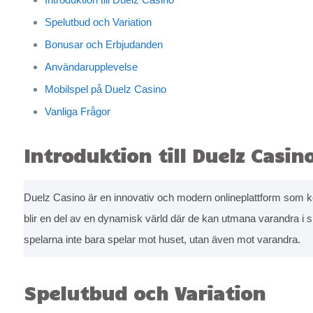
Spelutbud och Variation
Bonusar och Erbjudanden
Användarupplevelse
Mobilspel på Duelz Casino
Vanliga Frågor
Introduktion till Duelz Casin
Duelz Casino är en innovativ och modern onlineplattform som ko
blir en del av en dynamisk värld där de kan utmana varandra i s
spelarna inte bara spelar mot huset, utan även mot varandra.
Spelutbud och Variation