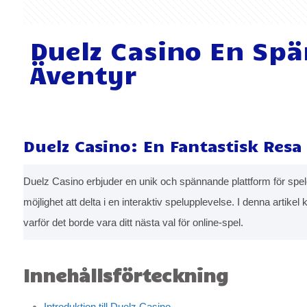
Duelz Casino En Spä
Äventyr
Duelz Casino: En Fantastisk Re
Duelz Casino erbjuder en unik och spännande plattform för spelen
möjlighet att delta i en interaktiv spelupplevelse. I denna artik
varför det borde vara ditt nästa val för online-spel.
Innehållsförteckning
Introduktion till Duelz Casino