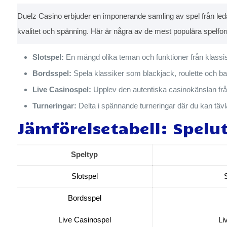
Duelz Casino erbjuder en imponerande samling av spel från le
kvalitet och spänning. Här är några av de mest populära spelfo
Slotspel:
En mängd olika teman och funktioner från klassisk
Bordsspel:
Spela klassiker som blackjack, roulette och ba
Live Casinospel:
Upplev den autentiska casinokänslan från
Turneringar:
Delta i spännande turneringar där du kan tävla
Jämförelsetabell: Spelu
Speltyp
Slotspel
Bordsspel
Live Casinospel
Li