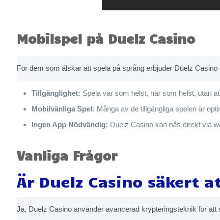
Mobilspel på Duelz Casino
För dem som älskar att spela på språng erbjuder Duelz Casino en
Tillgänglighet:
Spela var som helst, när som helst, utan at
Mobilvänliga Spel:
Många av de tillgängliga spelen är opti
Ingen App Nödvändig:
Duelz Casino kan nås direkt via we
Vanliga Frågor
Är Duelz Casino säkert a
Ja, Duelz Casino använder avancerad krypteringsteknik för att sä