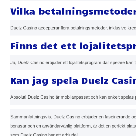
Vilka betalningsmetoder
Duelz Casino accepterar flera betalningsmetoder, inklusive kredi
Finns det ett lojalitets
Ja, Duelz Casino erbjuder ett lojalitetsprogram där spelare kan t
Kan jag spela Duelz Cas
Absolut! Duelz Casino är mobilanpassat och kan enkelt spelas på
Sammanfattningsvis, Duelz Casino erbjuder en fascinerande oc
bonusar och en användarvänlig plattform, är det en perfekt plats 
som Duelz Casino har att erbjuda!