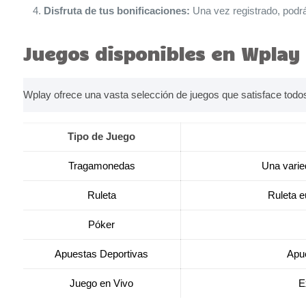
Disfruta de tus bonificaciones:
Una vez registrado, podrás
Juegos disponibles en Wplay
Wplay ofrece una vasta selección de juegos que satisface todo
Tipo de Juego
Tragamonedas
Una varie
Ruleta
Ruleta e
Póker
Apuestas Deportivas
Apue
Juego en Vivo
E