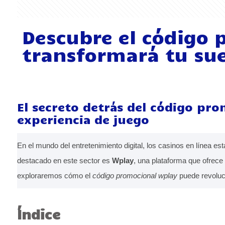
Descubre el código
transformará tu su
El secreto detrás del código pr
experiencia de juego
En el mundo del entretenimiento digital, los casinos en línea
destacado en este sector es
Wplay
, una plataforma que ofrece
exploraremos cómo el
código promocional wplay
puede revoluci
Índice