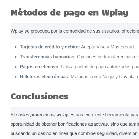
Métodos de pago en Wplay
Wplay se preocupa por la comodidad de sus usuarios, ofreciend
Tarjetas de crédito y débito:
Acepta Visa y Mastercard.
Transferencias bancarias:
Opciones de transferencias di
Pagos en efectivo:
Utiliza puntos de pago autorizados par
Billeteras electrónicas:
Métodos como Nequi y Daviplata 
Conclusiones
El
código promocional wplay
es una excelente herramienta para 
oportunidad de obtener bonificaciones atractivas, sino que tamb
buscando un casino en línea que combine seguridad, diversión 