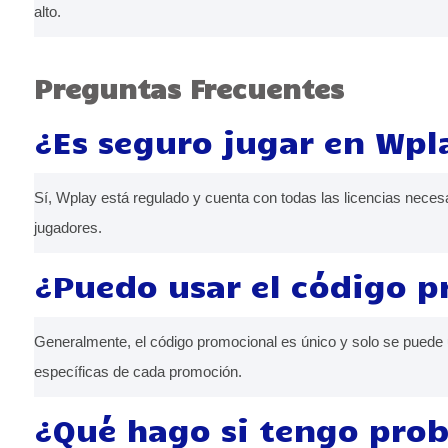
alto.
Preguntas Frecuentes
¿Es seguro jugar en Wpl
Sí, Wplay está regulado y cuenta con todas las licencias neces
jugadores.
¿Puedo usar el código p
Generalmente, el código promocional es único y solo se puede ut
específicas de cada promoción.
¿Qué hago si tengo prob