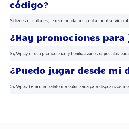
código?
Si tienes dificultades, te recomendamos contactar al servicio al
¿Hay promociones para 
Sí, Wplay ofrece promociones y bonificaciones especiales para 
¿Puedo jugar desde mi d
Sí, Wplay tiene una plataforma optimizada para dispositivos móvi