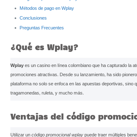
Métodos de pago en Wplay
Conclusiones
Preguntas Frecuentes
¿Qué es Wplay?
Wplay
es un casino en línea colombiano que ha capturado la a
promociones atractivas. Desde su lanzamiento, ha sido pionero
plataforma no solo se enfoca en las apuestas deportivas, sino
tragamonedas, ruleta, y mucho más.
Ventajas del código promoci
Utilizar un
código promocional wplay
puede traer múltiples bene