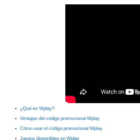
¿Qué es Wplay?
Ventajas del código promocional Wplay
Cómo usar el código promocional Wplay
Juegos disponibles en Wplay