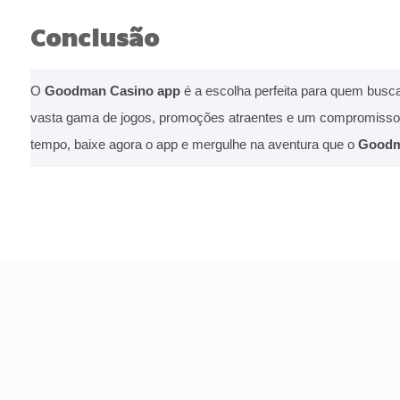
Conclusão
O
Goodman Casino app
é a escolha perfeita para quem busc
vasta gama de jogos, promoções atraentes e um compromisso s
tempo, baixe agora o app e mergulhe na aventura que o
Goodm