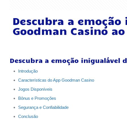
Descubra a emoção 
Goodman Casino ao 
Descubra a emoção inigualável 
Introdução
Características do App Goodman Casino
Jogos Disponíveis
Bônus e Promoções
Segurança e Confiabilidade
Conclusão