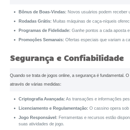
Bônus de Boas-Vindas:
Novos usuários podem receber u
Rodadas Grátis:
Muitas máquinas de caça-níqueis oferec
Programas de Fidelidade:
Ganhe pontos a cada aposta e 
Promoções Semanais:
Ofertas especiais que variam a c
Segurança e Confiabilidade
Quando se trata de jogos online, a segurança é fundamental. 
através de várias medidas:
Criptografia Avançada:
As transações e informações pess
Licenciamento e Regulamentação:
O cassino opera sob as
Jogo Responsável:
Ferramentas e recursos estão disponí
suas atividades de jogo.