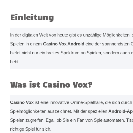
Einleitung
In der digitalen Welt von heute gibt es unzählige Möglichkeiten, 
Spielen in einem
Casino Vox Android
eine der spannendsten Op
bietet nicht nur ein breites Spektrum an Spielen, sondern auch 
hebt.
Was ist Casino Vox?
Casino Vox
ist eine innovative Online-Spielhalle, die sich durc
Spielmöglichkeiten auszeichnet. Mit der speziellen
Android-Ap
Spielen zugreifen. Egal, ob Sie ein Fan von Spielautomaten, Tis
richtige Spiel für sich.