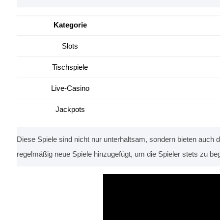
Kategorie
Slots
Tischspiele
Live-Casino
Jackpots
Diese Spiele sind nicht nur unterhaltsam, sondern bieten auch 
regelmäßig neue Spiele hinzugefügt, um die Spieler stets zu beg