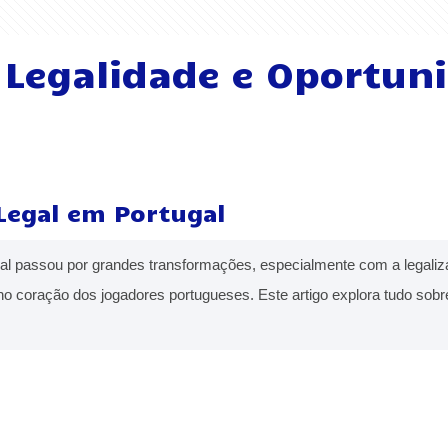
a Legalidade e Oportu
 Legal em Portugal
al passou por grandes transformações, especialmente com a legaliza
o coração dos jogadores portugueses. Este artigo explora tudo sob