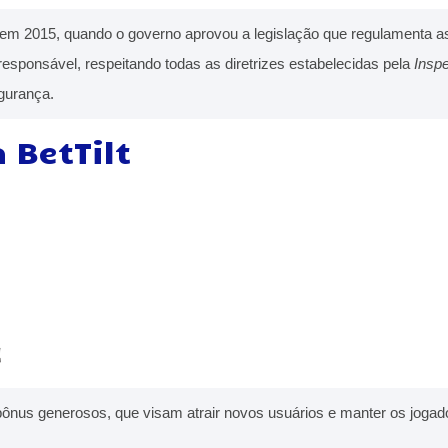
da em 2015, quando o governo aprovou a legislação que regulamenta 
responsável, respeitando todas as diretrizes estabelecidas pela
Insp
gurança.
 BetTilt
t
bônus generosos, que visam atrair novos usuários e manter os joga