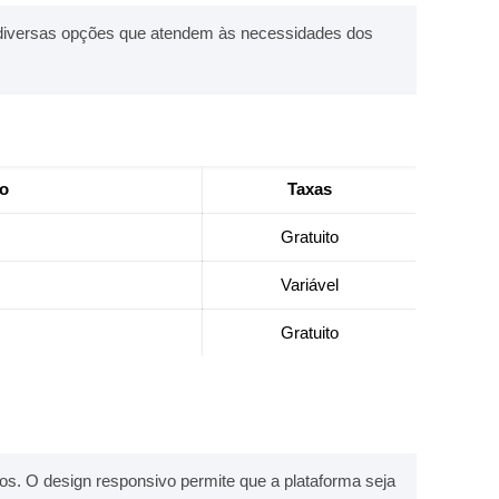
diversas opções que atendem às necessidades dos
o
Taxas
Gratuito
Variável
Gratuito
nos. O design responsivo permite que a plataforma seja