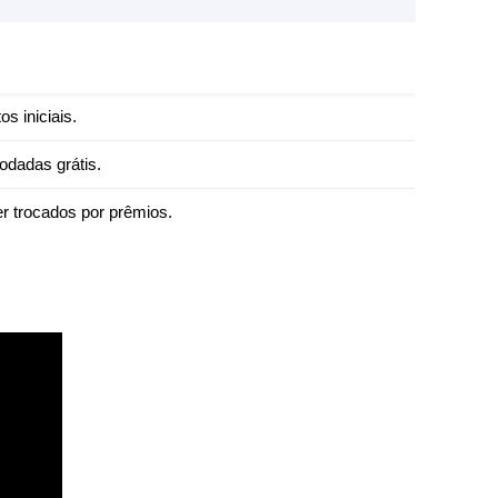
s iniciais.
odadas grátis.
 trocados por prêmios.