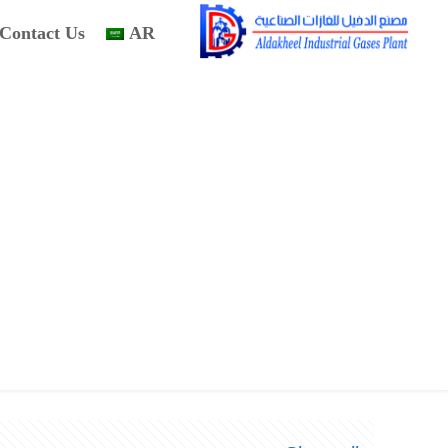
Contact Us
AR