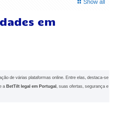
Show all
nidades em
ção de várias plataformas online. Entre elas, destaca-se
re a
BetTilt legal em Portugal
, suas ofertas, segurança e