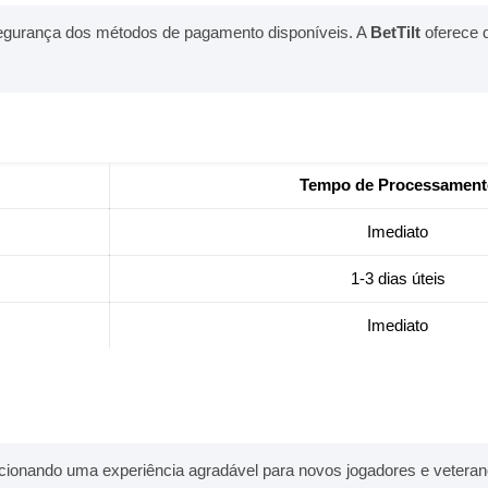
egurança dos métodos de pagamento disponíveis. A
BetTilt
oferece 
Tempo de Processament
Imediato
1-3 dias úteis
Imediato
porcionando uma experiência agradável para novos jogadores e vetera