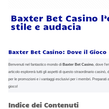
Baxter Bet Casino l
stile e audacia
Baxter Bet Casino: Dove il Gioco 
Benvenuti nel fantastico mondo di
Baxter Bet Casino
, dove l’
articolo esplorerà tutti gli aspetti di questo straordinario casinò
per le promozioni e i vantaggi esclusivi per i membri. Preparati
gioco!
Indice dei Contenuti