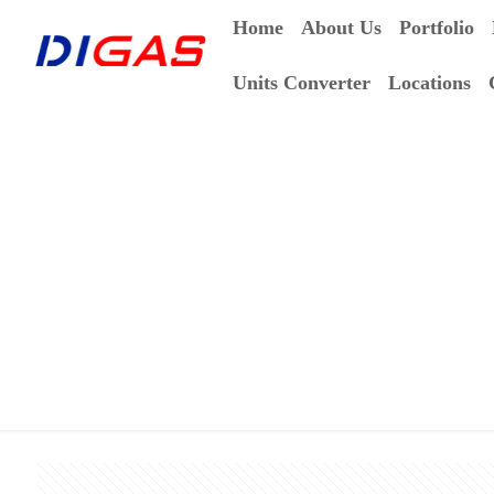
Home
About Us
Portfolio
Units Converter
Locations