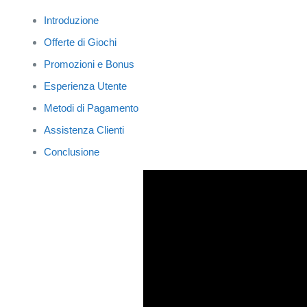
Introduzione
Offerte di Giochi
Promozioni e Bonus
Esperienza Utente
Metodi di Pagamento
Assistenza Clienti
Conclusione