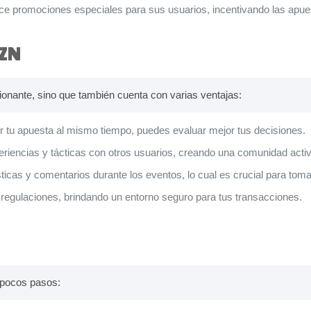
e promociones especiales para sus usuarios, incentivando las apue
AZN
onante, sino que también cuenta con varias ventajas:
er tu apuesta al mismo tiempo, puedes evaluar mejor tus decisiones.
riencias y tácticas con otros usuarios, creando una comunidad activ
ticas y comentarios durante los eventos, lo cual es crucial para tom
regulaciones, brindando un entorno seguro para tus transacciones.
 pocos pasos: