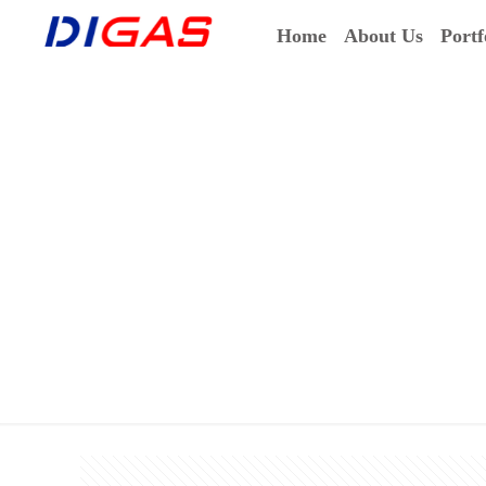
Home
About Us
Portf