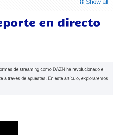
Show all
eporte en directo
taformas de streaming como DAZN ha revolucionado el
nte a través de apuestas. En este artículo, exploraremos