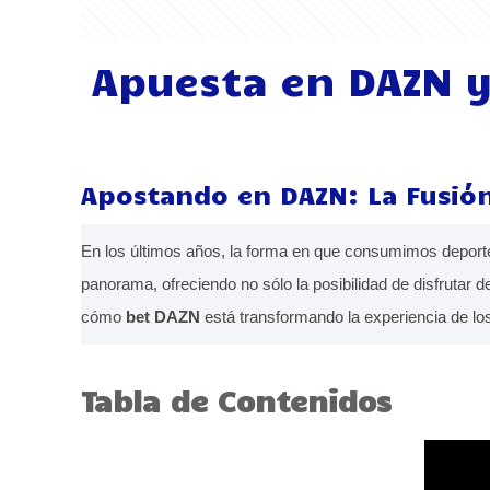
Apuesta en DAZN y
Apostando en DAZN: La Fusión
En los últimos años, la forma en que consumimos deport
panorama, ofreciendo no sólo la posibilidad de disfrutar 
cómo
bet DAZN
está transformando la experiencia de los
Tabla de Contenidos