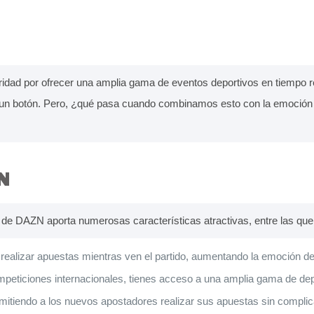
dad por ofrecer una amplia gama de eventos deportivos en tiempo re
 en un botón. Pero, ¿qué pasa cuando combinamos esto con la emoció
N
o de DAZN aporta numerosas características atractivas, entre las qu
realizar apuestas mientras ven el partido, aumentando la emoción de
mpeticiones internacionales, tienes acceso a una amplia gama de dep
rmitiendo a los nuevos apostadores realizar sus apuestas sin compli