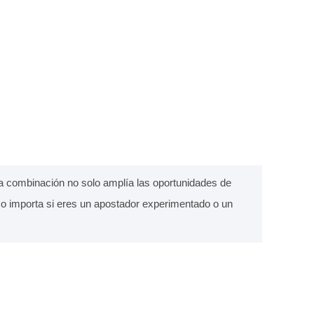
ta combinación no solo amplía las oportunidades de
No importa si eres un apostador experimentado o un