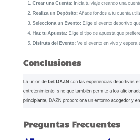
Crear una Cuenta:
Inicia tu viaje creando una cuen
Realiza un Depósito:
Añade fondos a tu cuenta uti
Selecciona un Evento:
Elige el evento deportivo qu
Haz tu Apuesta:
Elige el tipo de apuesta que prefier
Disfruta del Evento:
Ve el evento en vivo y espera 
Conclusiones
La unión de
bet DAZN
con las experiencias deportivas en
entretenimiento, sino que también permite a los aficion
principiante, DAZN proporciona un entorno acogedor y e
Preguntas Frecuentes