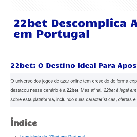
22bet Descomplica A
em Portugal
22bet: O Destino Ideal Para Apo
O universo dos jogos de azar online tem crescido de forma ex
destacou nesse cenário é a
22bet
. Mas afinal,
22bet é legal em
sobre esta plataforma, incluindo suas características, ofertas e
Índice
Legalidade da 22bet em Portugal