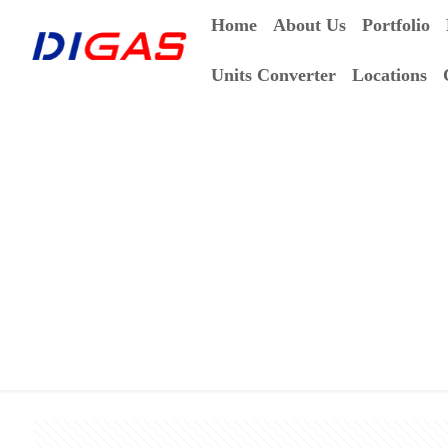
Home
About Us
Portfolio
Units Converter
Locations