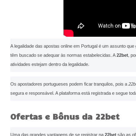
A legalidade das apostas online em Portugal é um assunto que 
têm buscado se adequar às normas estabelecidas. A
22bet
, p
atividades estejam dentro da legalidade.
Os apostadores portugueses podem ficar tranquilos, pois a
22b
segura e responsável. A plataforma está registrada e segue to
Ofertas e Bônus da 22bet
Uma das grandes vantagens de se registrar na
22bet
são as of