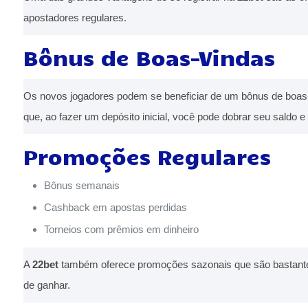
apostadores regulares.
Bônus de Boas-Vindas
Os novos jogadores podem se beneficiar de um bônus de boas-v
que, ao fazer um depósito inicial, você pode dobrar seu saldo
Promoções Regulares
Bônus semanais
Cashback em apostas perdidas
Torneios com prêmios em dinheiro
A
22bet
também oferece promoções sazonais que são bastante 
de ganhar.