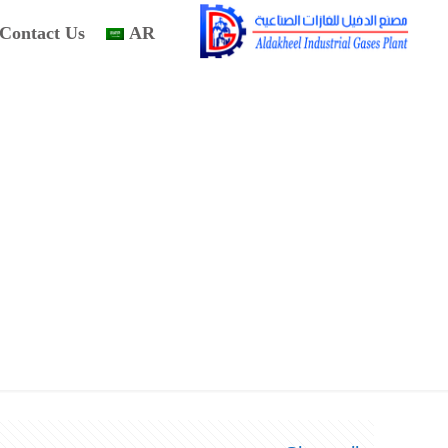
Contact Us
AR