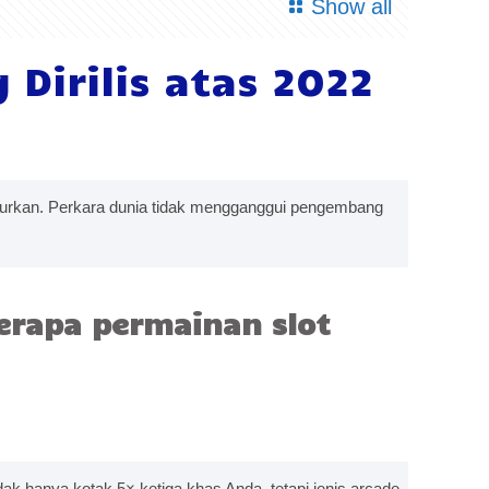
Show all
Dirilis atas 2022
uncurkan. Perkara dunia tidak mengganggui pengembang
erapa permainan slot
tidak hanya kotak 5× ketiga khas Anda, tetapi jenis arcade