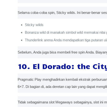
Selama coba-coba spin, Sticky wilds. Ini benar-benar ses
Sticky wilds
Bonanza wild di manakah simbol wild memakai nilai
Thunderlink arena Anda mendapatkan tiga putaran u
Sebelum, Anda juga bisa membeli free spin Anda. Biayanya 
10. El Dorado: the Cit
Pragmatic Play menghadirkan kembali ekstrak perburuan 
6×7. Di bagian di, ada deretan cap lain yang dapat mengi
Tidak sebagaimana slot Megaways sebagainya, slot ini 