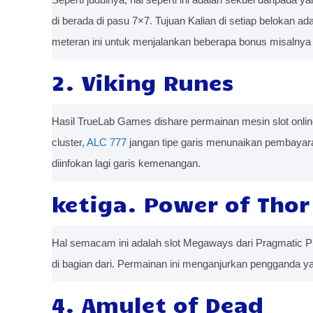
di berada di pasu 7×7. Tujuan Kalian di setiap belokan ad
meteran ini untuk menjalankan beberapa bonus misalnya 
2. Viking Runes
Hasil TrueLab Games dishare permainan mesin slot onlin
cluster,
ALC 777
jangan tipe garis menunaikan pembayaran
diinfokan lagi garis kemenangan.
ketiga. Power of Thor
Hal semacam ini adalah slot Megaways dari Pragmatic Pla
di bagian dari. Permainan ini menganjurkan pengganda ya
4. Amulet of Dead