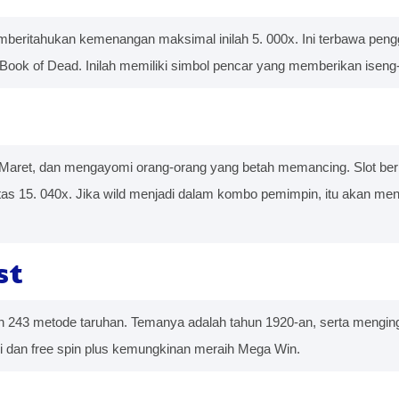
emberitahukan kemenangan maksimal inilah 5. 000x. Ini terbawa peng
ak Book of Dead. Inilah memiliki simbol pencar yang memberikan isen
n Maret, dan mengayomi orang-orang yang betah memancing. Slot berp
s 15. 040x. Jika wild menjadi dalam kombo pemimpin, itu akan men
.
st
43 metode taruhan. Temanya adalah tahun 1920-an, serta menginga
 dan free spin plus kemungkinan meraih Mega Win.