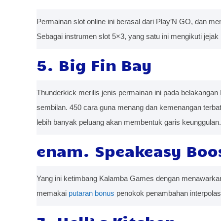
Permainan slot online ini berasal dari Play’N GO, dan m
Sebagai instrumen slot 5×3, yang satu ini mengikuti jej
5. Big Fin Bay
Thunderkick merilis jenis permainan ini pada belakanga
sembilan. 450 cara guna menang dan kemenangan terbata
lebih banyak peluang akan membentuk garis keunggulan
enam. Speakeasy Boo
Yang ini ketimbang Kalamba Games dengan menawarkan 2
memakai
putaran bonus
penokok penambahan interpolasi