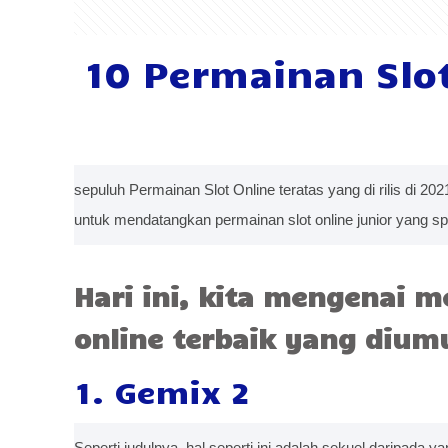
10 Permainan Slot
sepuluh Permainan Slot Online teratas yang di rilis di
untuk mendatangkan permainan slot online junior yang sp
Hari ini, kita mengenai 
online terbaik yang diu
1. Gemix 2
Seperti judulnya, hal seperti ini adalah sekuel daripada y