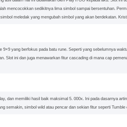
alah mencocokkan sedikitnya lima simbol sampai bersentuhan. Permaina
simbol meledak yang mengubah simbol yang akan berdekatan. Krista
e 9×9 yang berfokus pada batu rune. Seperti yang sebelumnya waktu
. Slot ini dan juga menawarkan fitur cascading di mana cap pemenan
y, dan memiliki hasil baik maksimal 5. 000x. Ini pada dasarnya arti
ng semakin, simbol wild atau pencar dan sekian fitur seperti Tumbl